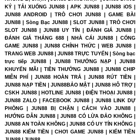
KÝ | TẢI XUỐNG JUN88 | APK JUN88 | JUN88 iOS |
JUN88 ANDROID | TRÒ CHƠI JUN88 | GAME BÀI
JUN88 | Sòng Bạc JUN88 | SLOT JUN88 | TRÒ CHƠI
SLOT JUN88 | JUN88 UY TÍN | ĐÁNH GIÁ JUN88 |
ĐÁNH GIÁ THÁNG 688 | NHÀ CÁI JUN88 | CỔNG
GAME JUN88 | JUN88 CHÍNH THỨC | WEB JUN88 |
TRANG WEB JUN88 | JUN88 TRỰC TUYẾN | Sòng bạc
trực tiếp JUN88 | JUN88 THƯỞNG NẠP | JUN88
KHUYẾN MÃI | TIỀN THƯỞNG JUN88 | JUN88 CHIP
MIỄN PHÍ | JUN88 HOÀN TRẢ | JUN88 RÚT TIỀN |
JUN88 NẠP TIỀN | JUN88BẢO MẬT | JUN88 HỖ TRỢ |
CSKH JUN88 | HOTLINE JUN88 | ĐIỆN THOẠI JUN88 |
JUN88 ZALO | FACEBOOK JUN88 | JUN88 LINK DỰ
PHÒNG | JUN88 BỊ CHẶN | CÁCH VÀO JUN88 |
HƯỚNG DẪN JUN88 | JUN88 CÓ LỪA ĐẢO KHÔNG |
JUN88 AN TOÀN KHÔNG | JUN88 CÓ UY TÍN KHÔNG |
JUN88 KIẾM TIỀN | CHƠI GAME JUN88 | KIẾM TIỀN
JUN88 | JUN88