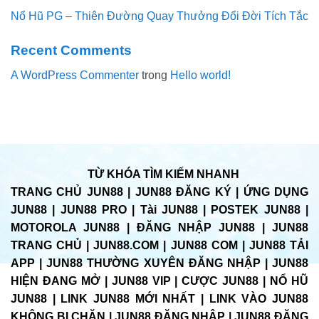
Nổ Hũ PG – Thiên Đường Quay Thưởng Đổi Đời Tích Tắc
Recent Comments
A WordPress Commenter
trong
Hello world!
TỪ KHÓA TÌM KIẾM NHANH
TRANG CHỦ JUN88 | JUN88 ĐĂNG KÝ | ỨNG DỤNG
JUN88 | JUN88 PRO | Tài JUN88 | POSTEK JUN88 |
MOTOROLA JUN88 | ĐĂNG NHẬP JUN88 | JUN88
TRANG CHỦ | JUN88.COM | JUN88 COM | JUN88 TẢI
APP | JUN88 THƯỜNG XUYÊN ĐĂNG NHẬP | JUN88
HIỆN ĐANG MỞ | JUN88 VIP | CƯỢC JUN88 | NỔ HŨ
JUN88 | LINK JUN88 MỚI NHẤT | LINK VÀO JUN88
KHÔNG BỊ CHẶN | JUN88 ĐĂNG NHẬP | JUN88 ĐĂNG