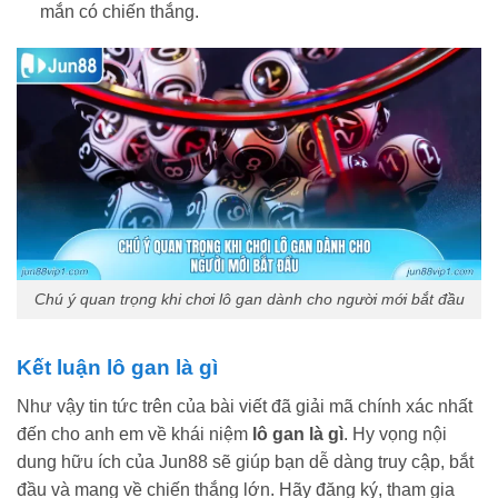
mắn có chiến thắng.
Chú ý quan trọng khi chơi lô gan dành cho người mới bắt đầu
Kết luận lô gan là gì
Như vậy tin tức trên của bài viết đã giải mã chính xác nhất
đến cho anh em về khái niệm
lô gan là gì
. Hy vọng nội
dung hữu ích của Jun88 sẽ giúp bạn dễ dàng truy cập, bắt
đầu và mang về chiến thắng lớn. Hãy đăng ký, tham gia