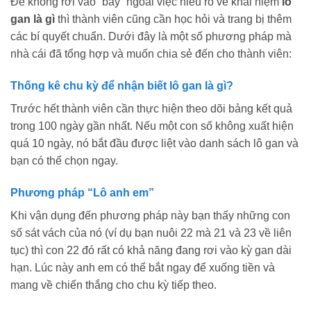
Để không rơi vào “bẫy” ngoài việc hiểu rõ về khái niệm
lô
gan là gì
thì thành viên cũng cần học hỏi và trang bị thêm
các bí quyết chuẩn. Dưới đây là một số phương pháp mà
nhà cái đã tổng hợp và muốn chia sẻ đến cho thành viên:
Thống kê chu kỳ để nhận biết lô gan là gì?
Trước hết thành viên cần thực hiện theo dõi bảng kết quả
trong 100 ngày gần nhất. Nếu một con số không xuất hiện
quá 10 ngày, nó bắt đầu được liệt vào danh sách lô gan và
bạn có thể chọn ngay.
Phương pháp “Lô anh em”
Khi vận dụng đến phương pháp này bạn thấy những con
số sát vách của nó (ví dụ bạn nuôi 22 mà 21 và 23 về liên
tục) thì con 22 đó rất có khả năng đang rơi vào kỳ gan dài
hạn. Lúc này anh em có thể bắt ngay để xuống tiền và
mang về chiến thắng cho chu kỳ tiếp theo.