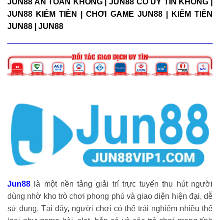
JUN88 AN TOÀN KHÔNG | JUN88 CÓ UY TÍN KHÔNG |
JUN88 KIẾM TIỀN | CHƠI GAME JUN88 | KIẾM TIỀN
JUN88 | JUN88
Jun88
là một nền tảng giải trí trực tuyến thu hút người
dùng nhờ kho trò chơi phong phú và giao diện hiện đại, dễ
sử dụng. Tại đây, người chơi có thể trải nghiệm nhiều thể