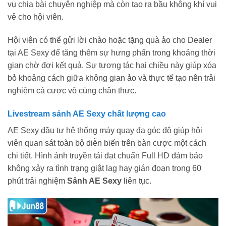
vụ chia bài chuyên nghiệp mà còn tạo ra bầu không khí vui
vẻ cho hội viên.
Hội viên có thể gửi lời chào hoặc tặng quà ảo cho Dealer
tại AE Sexy để tăng thêm sự hưng phấn trong khoảng thời
gian chờ đợi kết quả. Sự tương tác hai chiều này giúp xóa
bỏ khoảng cách giữa không gian ảo và thực tế tạo nên trải
nghiệm cá cược vô cùng chân thực.
Livestream sảnh AE Sexy chất lượng cao
AE Sexy đầu tư hệ thống máy quay đa góc độ giúp hội
viên quan sát toàn bộ diễn biến trên bàn cược một cách
chi tiết. Hình ảnh truyền tải đạt chuẩn Full HD đảm bảo
không xảy ra tình trạng giật lag hay gián đoạn trong 60
phút trải nghiệm
Sảnh AE Sexy
liên tục.