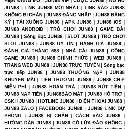
HIỆN ĐANG MỞ | JUN88 VIP | CƯỢC JUN88 | NỔ HŨ
JUN88 | LINK JUN88 MỚI NHẤT | LINK VÀO JUN88
KHÔNG BỊ CHẶN | JUN88 ĐĂNG NHẬP | JUN88 ĐĂNG
KÝ | TẢI XUỐNG JUN88 | APK JUN88 | JUN88 iOS |
JUN88 ANDROID | TRÒ CHƠI JUN88 | GAME BÀI
JUN88 | Sòng Bạc JUN88 | SLOT JUN88 | TRÒ CHƠI
SLOT JUN88 | JUN88 UY TÍN | ĐÁNH GIÁ JUN88 |
ĐÁNH GIÁ THÁNG 688 | NHÀ CÁI JUN88 | CỔNG
GAME JUN88 | JUN88 CHÍNH THỨC | WEB JUN88 |
TRANG WEB JUN88 | JUN88 TRỰC TUYẾN | Sòng bạc
trực tiếp JUN88 | JUN88 THƯỞNG NẠP | JUN88
KHUYẾN MÃI | TIỀN THƯỞNG JUN88 | JUN88 CHIP
MIỄN PHÍ | JUN88 HOÀN TRẢ | JUN88 RÚT TIỀN |
JUN88 NẠP TIỀN | JUN88BẢO MẬT | JUN88 HỖ TRỢ |
CSKH JUN88 | HOTLINE JUN88 | ĐIỆN THOẠI JUN88 |
JUN88 ZALO | FACEBOOK JUN88 | JUN88 LINK DỰ
PHÒNG | JUN88 BỊ CHẶN | CÁCH VÀO JUN88 |
HƯỚNG DẪN JUN88 | JUN88 CÓ LỪA ĐẢO KHÔNG |