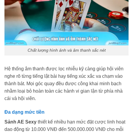
Chất lượng hình ảnh và âm thanh sắc nét
Hệ thống âm thanh được lọc nhiễu kỹ càng giúp hội viên
nghe rõ từng tiếng lật bài hay tiếng xúc xắc va chạm vào
thành bát. Mọi góc quay đều được công khai minh bạch
nhằm loại bỏ hoàn toàn các hành vi gian lận từ phía nhà
cái và hội viên.
Đa dạng mức tiền
Sảnh AE Sexy
thiết kế nhiều hạn mức đặt cược linh hoạt
dao động từ 10.000 VNĐ đến 500.000.000 VNĐ cho mỗi