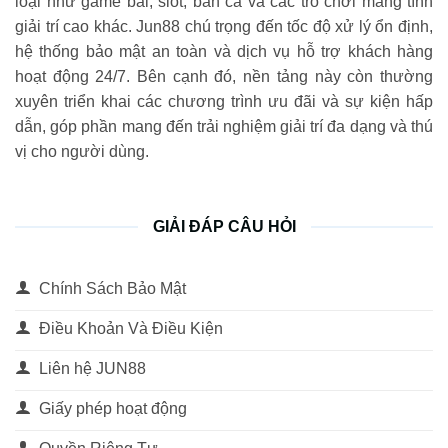
loại như game bài, slot, bắn cá và các trò chơi mang tính
giải trí cao khác. Jun88 chú trọng đến tốc độ xử lý ổn định,
hệ thống bảo mật an toàn và dịch vụ hỗ trợ khách hàng
hoạt động 24/7. Bên cạnh đó, nền tảng này còn thường
xuyên triển khai các chương trình ưu đãi và sự kiện hấp
dẫn, góp phần mang đến trải nghiệm giải trí đa dạng và thú
vị cho người dùng.
GIẢI ĐÁP CÂU HỎI
Chính Sách Bảo Mật
Điều Khoản Và Điều Kiện
Liên hệ JUN88
Giấy phép hoạt động